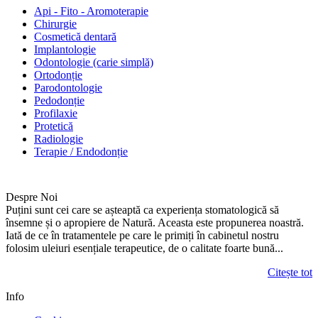
Api - Fito - Aromoterapie
Chirurgie
Cosmetică dentară
Implantologie
Odontologie (carie simplă)
Ortodonție
Parodontologie
Pedodonție
Profilaxie
Protetică
Radiologie
Terapie / Endodonție
Despre Noi
Puțini sunt cei care se așteaptă ca experiența stomatologică să
însemne și o apropiere de Natură. Aceasta este propunerea noastră.
Iată de ce în tratamentele pe care le primiți în cabinetul nostru
folosim uleiuri esențiale terapeutice, de o calitate foarte bună...
Citește tot
Info