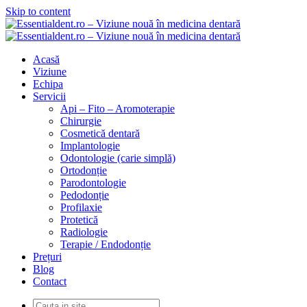
Skip to content
Acasă
Viziune
Echipa
Servicii
Api – Fito – Aromoterapie
Chirurgie
Cosmetică dentară
Implantologie
Odontologie (carie simplă)
Ortodonție
Parodontologie
Pedodonție
Profilaxie
Protetică
Radiologie
Terapie / Endodonție
Prețuri
Blog
Contact