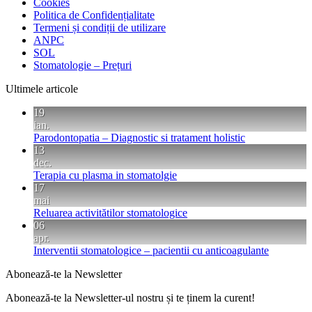
Cookies
Politica de Confidențialitate
Termeni și condiții de utilizare
ANPC
SOL
Stomatologie – Prețuri
Ultimele articole
19
ian.
Parodontopatia – Diagnostic si tratament holistic
13
dec.
Terapia cu plasma in stomatolgie
17
mai
Reluarea activitătilor stomatologice
06
apr.
Interventii stomatologice – pacientii cu anticoagulante
Abonează-te la Newsletter
Abonează-te la Newsletter-ul nostru și te ținem la curent!