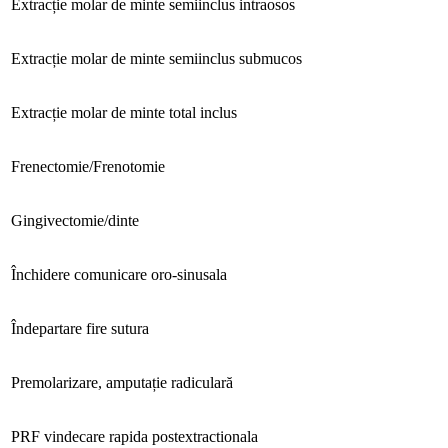
Extracție molar de minte semiinclus intraosos
Extracție molar de minte semiinclus submucos
Extracție molar de minte total inclus
Frenectomie/Frenotomie
Gingivectomie/dinte
Închidere comunicare oro-sinusala
Îndepartare fire sutura
Premolarizare, amputație radiculară
PRF vindecare rapida postextractionala