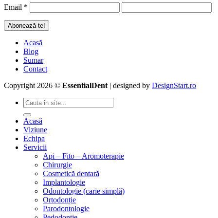
Email
*
Acasă
Blog
Sumar
Contact
Copyright 2026 ©
EssentialDent
| designed by
DesignStart.ro
Acasă
Viziune
Echipa
Servicii
Api – Fito – Aromoterapie
Chirurgie
Cosmetică dentară
Implantologie
Odontologie (carie simplă)
Ortodonție
Parodontologie
Pedodonție