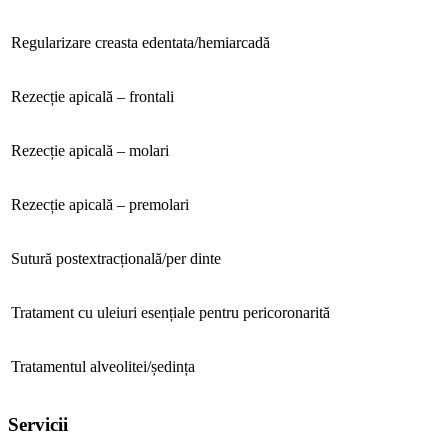
Regularizare creasta edentata/hemiarcadă
Rezecție apicală – frontali
Rezecție apicală – molari
Rezecție apicală – premolari
Sutură postextracțională/per dinte
Tratament cu uleiuri esențiale pentru pericoronarită
Tratamentul alveolitei/ședința
Servicii