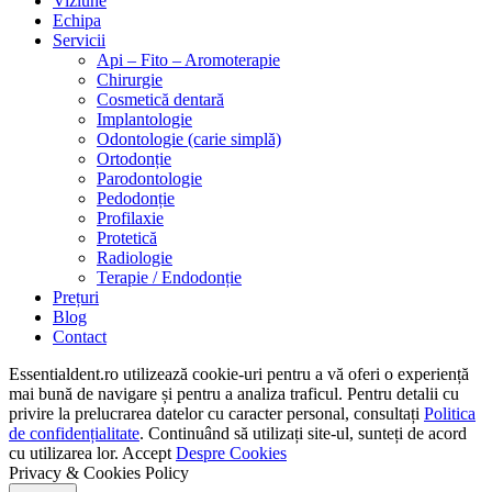
Viziune
Echipa
Servicii
Api – Fito – Aromoterapie
Chirurgie
Cosmetică dentară
Implantologie
Odontologie (carie simplă)
Ortodonție
Parodontologie
Pedodonție
Profilaxie
Protetică
Radiologie
Terapie / Endodonție
Prețuri
Blog
Contact
Essentialdent.ro utilizează cookie-uri pentru a vă oferi o experiență
mai bună de navigare și pentru a analiza traficul. Pentru detalii cu
privire la prelucrarea datelor cu caracter personal, consultați
Politica
de confidențialitate
. Continuând să utilizați site-ul, sunteți de acord
cu utilizarea lor.
Accept
Despre Cookies
Privacy & Cookies Policy