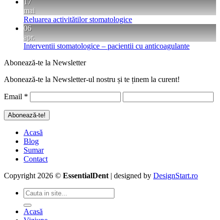
17
mai
Reluarea activitătilor stomatologice
06
apr.
Interventii stomatologice – pacientii cu anticoagulante
Abonează-te la Newsletter
Abonează-te la Newsletter-ul nostru și te ținem la curent!
Email
*
Acasă
Blog
Sumar
Contact
Copyright 2026 ©
EssentialDent
| designed by
DesignStart.ro
Acasă