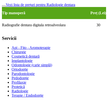
Vezi lista de prețuri pentru Radiologie dentara
Tip manoperă
Preț (Lei)
Radiografie dentara digitala retroalveolara
30
Servicii
Api - Fito - Aromoterapie
Chirurgie
Cosmetică dentară
Implantologie
Odontologie (carie simplă)
Ortodonție
Parodontologie
Pedodonție
Profilaxie
Protetică
Radiologie
Terapie / Endodonție