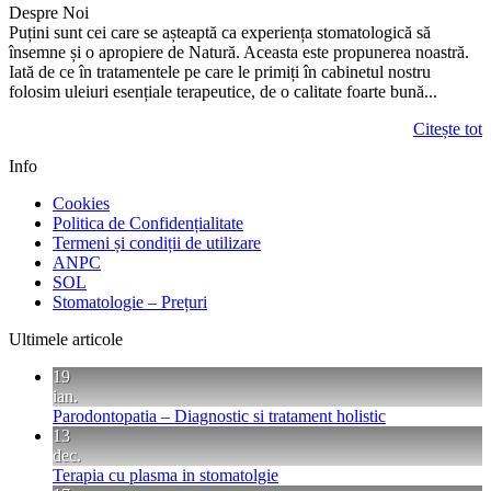
Despre Noi
Puțini sunt cei care se așteaptă ca experiența stomatologică să
însemne și o apropiere de Natură. Aceasta este propunerea noastră.
Iată de ce în tratamentele pe care le primiți în cabinetul nostru
folosim uleiuri esențiale terapeutice, de o calitate foarte bună...
Citește tot
Info
Cookies
Politica de Confidențialitate
Termeni și condiții de utilizare
ANPC
SOL
Stomatologie – Prețuri
Ultimele articole
19
ian.
Parodontopatia – Diagnostic si tratament holistic
13
dec.
Terapia cu plasma in stomatolgie