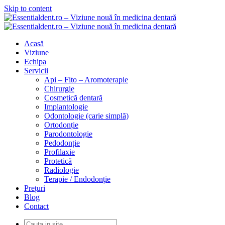
Skip to content
Acasă
Viziune
Echipa
Servicii
Api – Fito – Aromoterapie
Chirurgie
Cosmetică dentară
Implantologie
Odontologie (carie simplă)
Ortodonție
Parodontologie
Pedodonție
Profilaxie
Protetică
Radiologie
Terapie / Endodonție
Prețuri
Blog
Contact